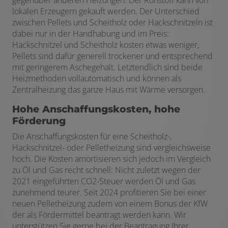
gegenüber anderen Heizungen: Der Rohstoff kann von
lokalen Erzeugern gekauft werden. Der Unterschied
zwischen Pellets und Scheitholz oder Hackschnitzeln ist
dabei nur in der Handhabung und im Preis:
Hackschnitzel und Scheitholz kosten etwas weniger,
Pellets sind dafür generell trockener und entsprechend
mit geringerem Aschegehalt. Letztendlich sind beide
Heizmethoden vollautomatisch und können als
Zentralheizung das ganze Haus mit Wärme versorgen.
Hohe Anschaffungskosten, hohe
Förderung
Die Anschaffungskosten für eine Scheitholz-,
Hackschnitzel- oder Pelletheizung sind vergleichsweise
hoch. Die Kosten amortisieren sich jedoch im Vergleich
zu Öl und Gas recht schnell: Nicht zuletzt wegen der
2021 eingeführten CO2-Steuer werden Öl und Gas
zunehmend teurer. Seit 2024 profitieren Sie bei einer
neuen Pelletheizung zudem von einem Bonus der KfW
der als Fördermittel beantragt werden kann. Wir
unterstützen Sie gerne bei der Beantragung Ihrer