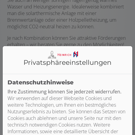
Sie auch an weniger sonnigen Tagen genug warmes
Wasser und Heizungsenergie. Idealerweise kombiniert
man die solarthermische Anlage mit einer
Brennwertanlage oder einer Holzpelletheizung, um
möglichst CO2-neutral heizen zu können.
Je nach Kombination können Sie attraktive Förderungen
erhalten – wir beraten Sie gerne zu den Möglichkeiten!
Gemeinsam besprechen wir Ihre Wünsche und
Privatsphäre­einstellungen
Anforderungen, um basierend darauf zu prüfen, welche
Kombination aus Solarheizung und Heizungsanlage für
Sie am besten geeignet ist. Bei der Installation
Datenschutzhinweise
übernehmen wir zudem die Koordination anderer
Gewerke und arbeiten eng mit Partnerunternehmen
Ihre Zustimmung können Sie jederzeit widerrufen.
und renommierten Marken zusammen. So bekommen
Wir verwenden auf dieser Webseite Cookies und
Sie höchste Qualität, sowohl bei der Arbeit als auch den
weitere Technologien, um Ihnen ein bestmögliches
Produkten.
Nutzungserlebnis zu bieten. Sie können das Setzen von
Cookies auch ablehnen und unsere Seite nur mit den
technisch notwendigen Cookies nutzen. Weitere
Informationen, sowie eine detaillierte Übersicht der