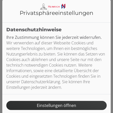
Plattenheizkörper
Privatsphäre­einstellungen
Ein beliebter und flexibler Heizkörper,
den Sie in vielen verschiedenen
Designs finden können – wodurch er
Datenschutzhinweise
sich perfekt in Ihren Wohnraum
integriert. Je nach Bauweise bekommen
Ihre Zustimmung können Sie jederzeit widerrufen.
Sie 50–70 % Strahlungswärme für ein
Wir verwenden auf dieser Webseite Cookies und
angenehmes Raumklima.
weitere Technologien, um Ihnen ein bestmögliches
Nutzungserlebnis zu bieten. Sie können das Setzen von
Cookies auch ablehnen und unsere Seite nur mit den
technisch notwendigen Cookies nutzen. Weitere
Informationen, sowie eine detaillierte Übersicht der
Cookies und eingesetzten Technologien finden Sie in
unserer Datenschutzerklärung. Sie können Ihre
Einstellungen jederzeit ändern.
Einstellungen öffnen