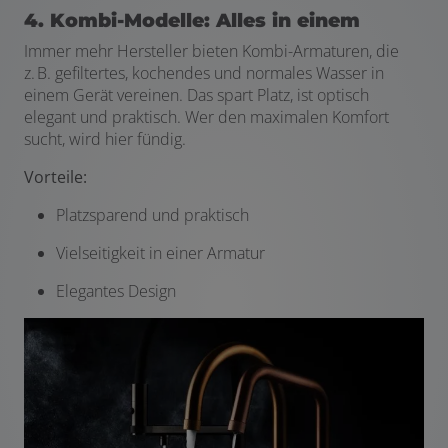
4. Kombi-Modelle: Alles in einem
Immer mehr Hersteller bieten Kombi-Armaturen, die
z. B. gefiltertes, kochendes und normales Wasser in
einem Gerät vereinen. Das spart Platz, ist optisch
elegant und praktisch. Wer den maximalen Komfort
sucht, wird hier fündig.
Vorteile:
Platzsparend und praktisch
Vielseitigkeit in einer Armatur
Elegantes Design