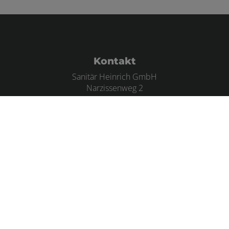
Footer - Kontaktdaten und Öffnungszei
Kontakt
Sanitär Heinrich GmbH
Narzissenweg 2
89129 Langenau
Telefonisch erreichbar unter:
07345 21728
Telefax: 07345 23346
E-Mail:
info@sanitaer-heinrich.de
Öffnungszeiten
Montag – Donnerstag:
08.00 – 12.00 Uhr & 13.00 – 16.00 Uhr
Freitag: