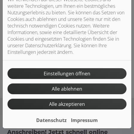
Dazu geht der erste Schritt ganz einfach über unsere
weitere Technologien, um Ihnen ein bestmögliches
Kurzbewerbung ganz unten, aber auch telefonisch sind
Nutzungserlebnis zu bieten. Sie können das Setzen von
wir jederzeit erreichbar.
Cookies auch ablehnen und unsere Seite nur mit den
technisch notwendigen Cookies nutzen. Weitere
Wir freuen uns auf die Zusammenarbeit!
Informationen, sowie eine detaillierte Übersicht der
Cookies und eingesetzten Technologien finden Sie in
Kontakt
unserer Datenschutzerklärung. Sie können Ihre
Ansprechpartner: Herr Rudolf Heinrich
Einstellungen jederzeit ändern.
E-Mail: info@sanitaer-heinrich.de
Telefon: 07345 21728
Einstellungen öffnen
Alle ablehnen
Alle akzeptieren
Datenschutz
Impressum
Traumjob sichern - ganz ohne
Anschreiben! Jetzt schnell online