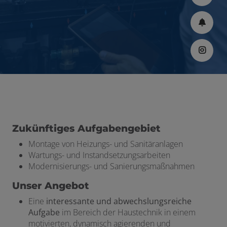
Zukünftiges Aufgabengebiet
Montage von Heizungs- und Sanitäranlagen
Wartungs- und Instandsetzungsarbeiten
Modernisierungs- und Sanierungsmaßnahmen
Unser Angebot
Eine
interessante und abwechslungsreiche
Aufgabe
im Bereich der Haustechnik in einem
motivierten, dynamisch agierenden und